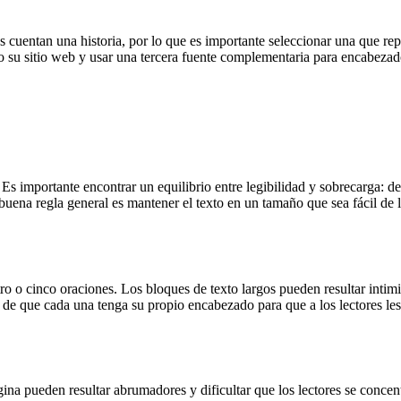
s cuentan una historia, por lo que es importante seleccionar una que rep
o su sitio web y usar una tercera fuente complementaria para encabezad
s importante encontrar un equilibrio entre legibilidad y sobrecarga: d
uena regla general es mantener el texto en un tamaño que sea fácil de lee
o o cinco oraciones. Los bloques de texto largos pueden resultar intimida
de que cada una tenga su propio encabezado para que a los lectores les r
 pueden resultar abrumadores y dificultar que los lectores se concentr