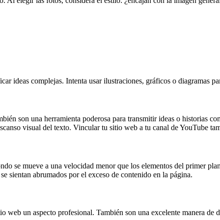
o. Al elegir las fotos, considera el estilo: ¿encajan con la imagen gene
car ideas complejas. Intenta usar ilustraciones, gráficos o diagramas pa
bién son una herramienta poderosa para transmitir ideas o historias com
escanso visual del texto. Vincular tu sitio web a tu canal de YouTube t
fondo se mueve a una velocidad menor que los elementos del primer plan
 se sientan abrumados por el exceso de contenido en la página.
sitio web un aspecto profesional. También son una excelente manera de